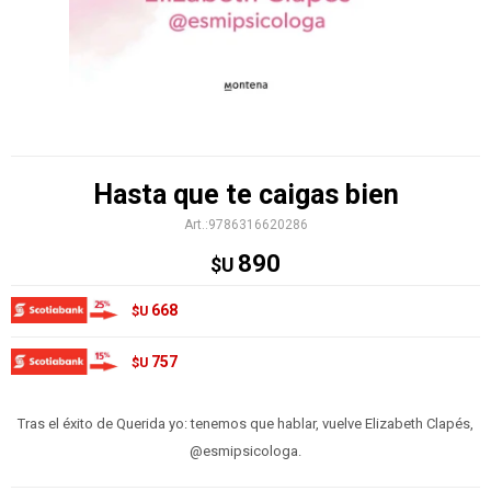
Hasta que te caigas bien
9786316620286
890
$U
668
$U
757
$U
Tras el éxito de Querida yo: tenemos que hablar, vuelve Elizabeth Clapés,
@esmipsicologa.