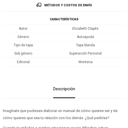
MÉTODOS Y COSTOS DE ENVÍO
CARACTERÍSTICAS
Autor
Elizabeth Clapés
Género
Autoayuda
Tipo de tapa
Tapa blanda
Sub género
Superación Personal
Editorial
Montena
Descripción
Imagínate que pudieses elaborar un manual de cómo quieres ser y de
cómo quieres que sea tu relación con los demás. ¿Qué pedirías?
Cuando te enfadas o sientes emociones que te dificultan actuar