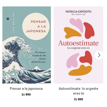
Pensar a la japonesa
Autoestímate: lo urgente
eres tú
890
$U
890
$U