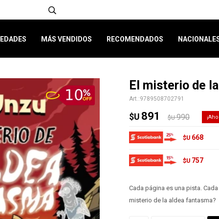
EDADES
MÁS VENDIDOS
RECOMENDADOS
NACIONALE
El misterio de l
9789508702791
891
$U
990
$U
668
$U
757
$U
Cada página es una pista. Cada
misterio de la aldea fantasma?