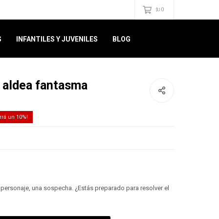
0
$U
S
INFANTILES Y JUVENILES
BLOG
a aldea fantasma
10
 personaje, una sospecha. ¿Estás preparado para resolver el