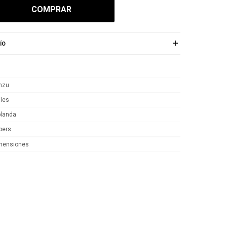
COMPRAR
ÍO
Unzu
iles
blanda
bers
mensiones