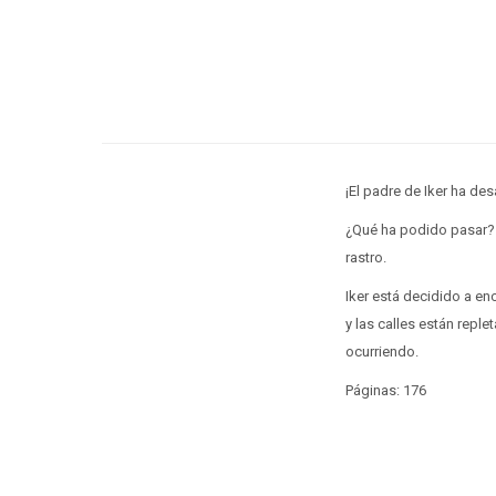
¡El padre de Iker ha de
¿Qué ha podido pasar? S
rastro.
Iker está decidido a en
y las calles están repl
ocurriendo.
Páginas: 176