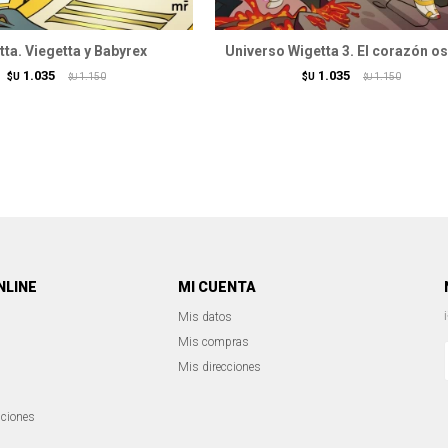
ta. Viegetta y Babyrex
Universo Wigetta 3. El corazón o
1.035
1.035
$U
1.150
$U
1.150
$U
$U
NLINE
MI CUENTA
Mis datos
Mis compras
Mis direcciones
iciones