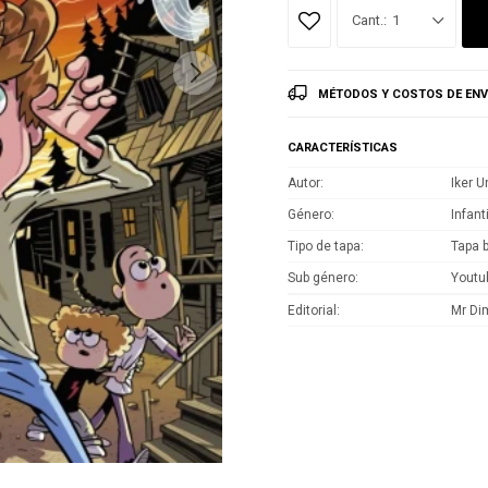
1
MÉTODOS Y COSTOS DE ENV
CARACTERÍSTICAS
Autor
Iker 
Género
Infant
Tipo de tapa
Tapa 
Sub género
Youtu
Editorial
Mr Di