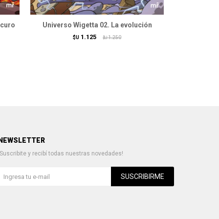
scuro
Universo Wigetta 02. La evolución
Wigett
1.125
$U
1.250
$U
NEWSLETTER
¡Suscribite y recibí todas nuestras novedades!
SUSCRIBIRME