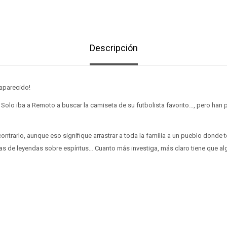
Descripción
saparecido!
olo iba a Remoto a buscar la camiseta de su futbolista favorito…, pero han 
contrarlo, aunque eso signifique arrastrar a toda la familia a un pueblo dond
etas de leyendas sobre espíritus… Cuanto más investiga, más claro tiene que a