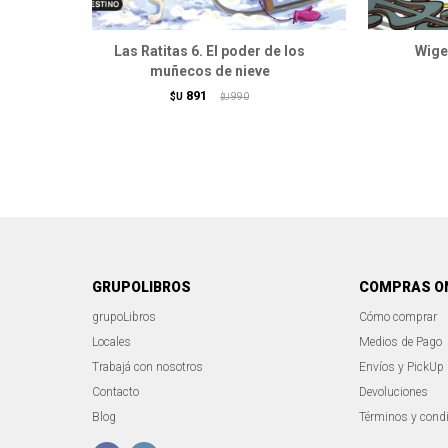
Las Ratitas 6. El poder de los
Wiget
muñecos de nieve
891
$U
990
$U
GRUPOLIBROS
COMPRAS O
grupoLibros
Cómo comprar
Locales
Medios de Pago
Trabajá con nosotros
Envíos y PickUp
Contacto
Devoluciones
Blog
Términos y cond