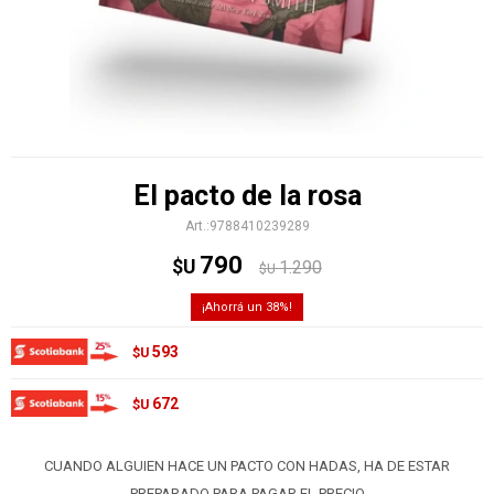
El pacto de la rosa
9788410239289
790
$U
1.290
$U
38
593
$U
672
$U
CUANDO ALGUIEN HACE UN PACTO CON HADAS, HA DE ESTAR
PREPARADO PARA PAGAR EL PRECIO