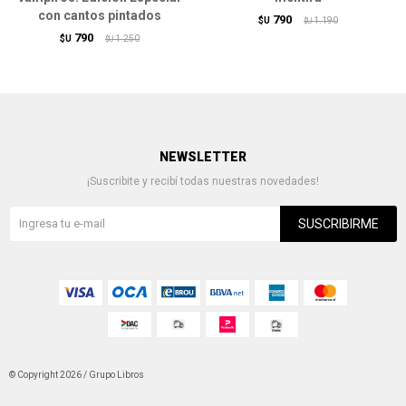
con cantos pintados
790
$U
1.190
$U
790
$U
1.250
$U
NEWSLETTER
¡Suscribite y recibí todas nuestras novedades!
SUSCRIBIRME
© Copyright 2026 / Grupo Libros