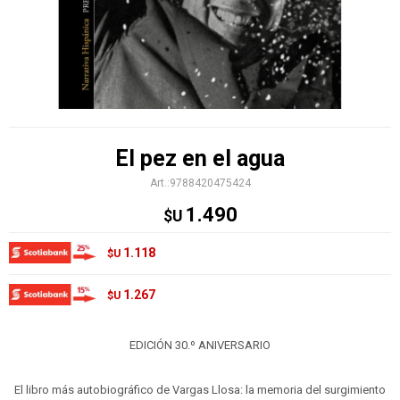
El pez en el agua
9788420475424
1.490
$U
1.118
$U
1.267
$U
EDICIÓN 30.º ANIVERSARIO
El libro más autobiográfico de Vargas Llosa: la memoria del surgimiento