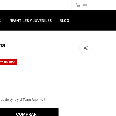
0
$U
S
INFANTILES Y JUVENILES
BLOG
na
10
dades de Lyna y el Team Anormal!
COMPRAR