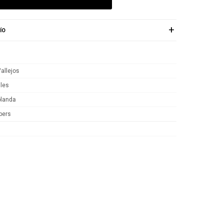
ÍO
allejos
iles
blanda
bers