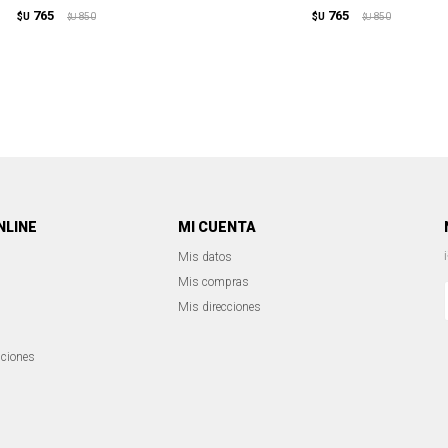
765
765
$U
850
$U
850
$U
$U
NLINE
MI CUENTA
Mis datos
Mis compras
Mis direcciones
iciones