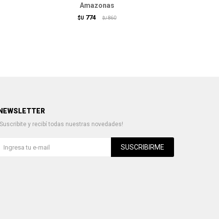
Amazonas
774
$U
860
$U
NEWSLETTER
¡Suscribite y recibí todas nuestras novedades!
SUSCRIBIRME