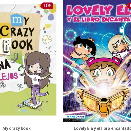
My crazy book
Lovely Ela y el libro encantad