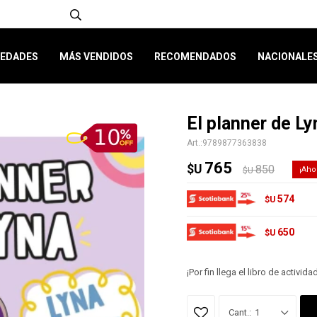
EDADES
MÁS VENDIDOS
RECOMENDADOS
NACIONALE
El planner de Ly
9789877363838
765
$U
850
$U
574
$U
650
$U
¡Por fin llega el libro de activi
1