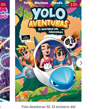
o
Yolo Aventuras 02. El misterio del
Yolo Aven