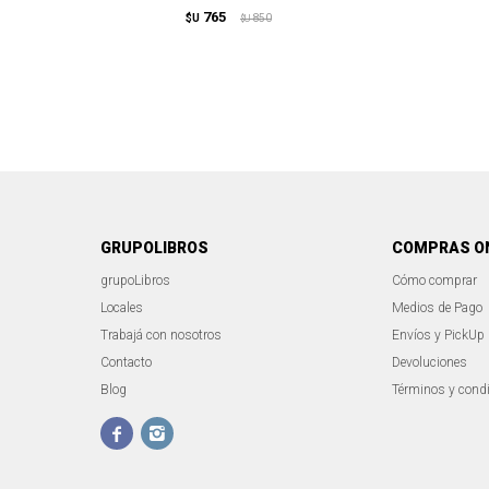
765
$U
850
$U
GRUPOLIBROS
COMPRAS O
grupoLibros
Cómo comprar
Locales
Medios de Pago
Trabajá con nosotros
Envíos y PickUp
Contacto
Devoluciones
Blog
Términos y cond

