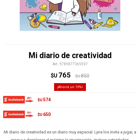
Mi diario de creatividad
9789877365597
765
$U
850
$U
10
574
$U
650
$U
Mi diario de creatividad es un diario muy especial. Lyna los invita a jugar, a
crear y a desplegar al máximo la imaginación. ¡Incluye actividades,