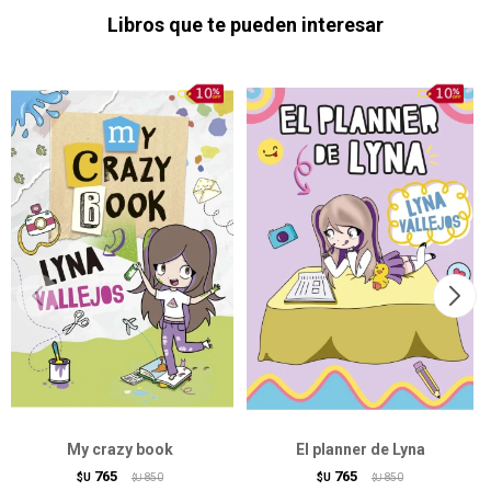
Libros que te pueden interesar
My crazy book
El planner de Lyna
765
765
$U
850
$U
850
$U
$U