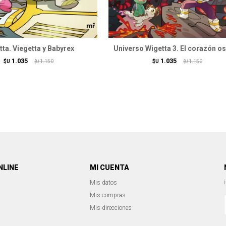
ta. Viegetta y Babyrex
Universo Wigetta 3. El corazón o
1.035
1.035
$U
1.150
$U
1.150
$U
$U
NLINE
MI CUENTA
Mis datos
Mis compras
Mis direcciones