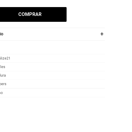
COMPRAR
ÍO
lize21
iles
dura
bers
no