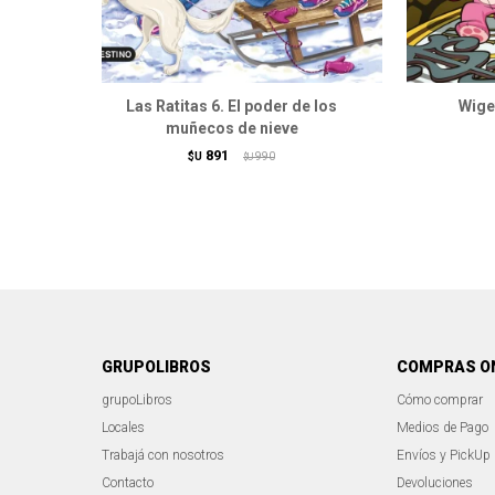
Las Ratitas 6. El poder de los
Wiget
muñecos de nieve
891
$U
990
$U
GRUPOLIBROS
COMPRAS O
grupoLibros
Cómo comprar
Locales
Medios de Pago
Trabajá con nosotros
Envíos y PickUp
Contacto
Devoluciones