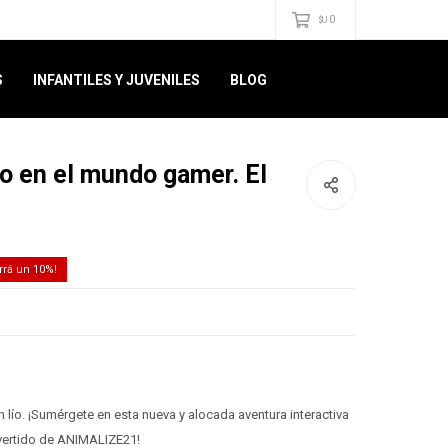
0
$U
S
INFANTILES Y JUVENILES
BLOG
do en el mundo gamer. El
10
 lío. ¡Sumérgete en esta nueva y alocada aventura interactiva
vertido de ANIMALIZE21!