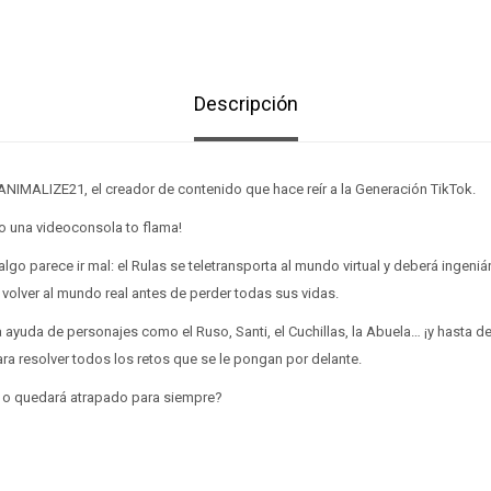
Descripción
ANIMALIZE21, el creador de contenido que hace reír a la Generación TikTok.
do una videoconsola to flama!
algo parece ir mal: el Rulas se teletransporta al mundo virtual y deberá ingeni
 volver al mundo real antes de perder todas sus vidas.
a ayuda de personajes como el Ruso, Santi, el Cuchillas, la Abuela… ¡y hasta d
ra resolver todos los retos que se le pongan por delante.
go o quedará atrapado para siempre?