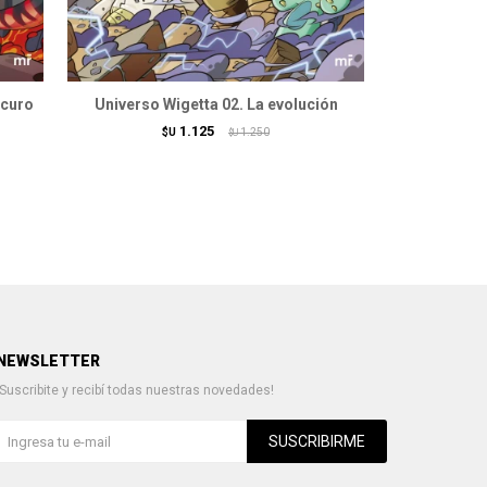
scuro
Universo Wigetta 02. La evolución
Wigett
1.125
$U
1.250
$U
NEWSLETTER
¡Suscribite y recibí todas nuestras novedades!
SUSCRIBIRME