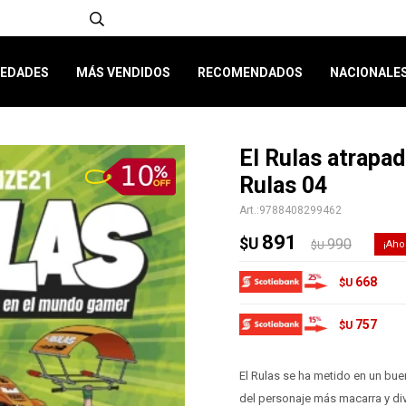
EDADES
MÁS VENDIDOS
RECOMENDADOS
NACIONALE
El Rulas atrapa
Rulas 04
9788408299462
891
$U
990
$U
668
$U
757
$U
El Rulas se ha metido en un buen
del personaje más macarra y di