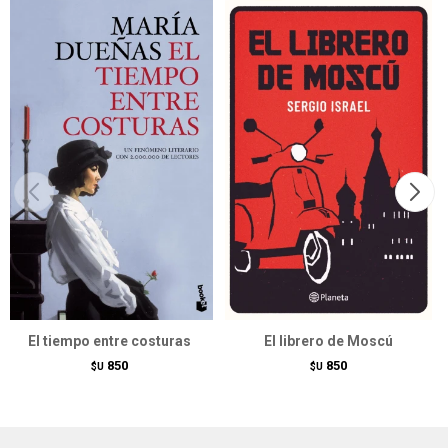
El tiempo entre costuras
El librero de Moscú
850
850
$U
$U