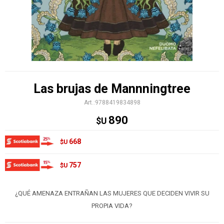
Las brujas de Mannningtree
9788419834898
890
$U
668
$U
757
$U
¿QUÉ AMENAZA ENTRAÑAN LAS MUJERES QUE DECIDEN VIVIR SU
PROPIA VIDA?