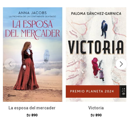
La esposa del mercader
Victoria
890
890
$U
$U