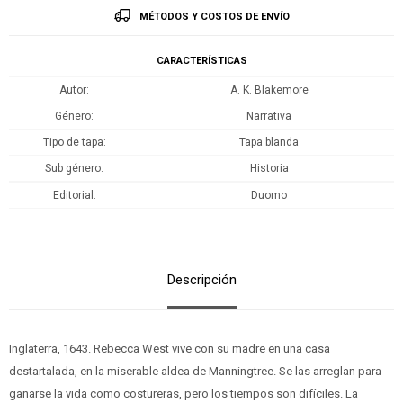
MÉTODOS Y COSTOS DE ENVÍO
CARACTERÍSTICAS
Autor
A. K. Blakemore
Género
Narrativa
Tipo de tapa
Tapa blanda
Sub género
Historia
Editorial
Duomo
Descripción
Inglaterra, 1643. Rebecca West vive con su madre en una casa
destartalada, en la miserable aldea de Manningtree. Se las arreglan para
ganarse la vida como costureras, pero los tiempos son difíciles. La