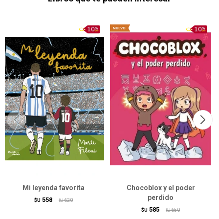
Mi leyenda favorita
Chocoblox y el poder
perdido
558
$U
620
$U
585
$U
650
$U