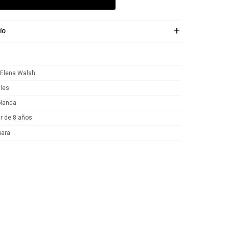
ÍO
 Elena Walsh
iles
blanda
ir de 8 años
uara