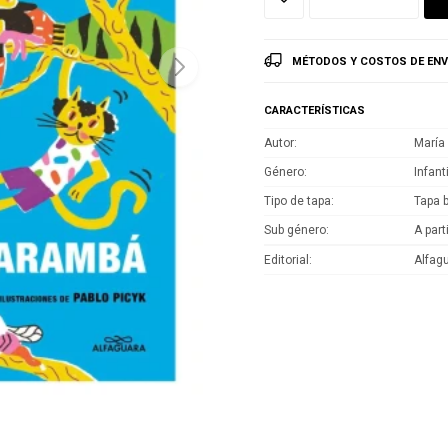
MÉTODOS Y COSTOS DE ENV
CARACTERÍSTICAS
Autor
María
Género
Infant
Tipo de tapa
Tapa 
Sub género
A part
Editorial
Alfag