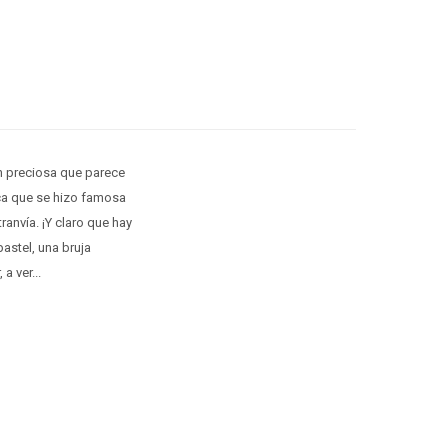
an preciosa que parece
ca que se hizo famosa
ranvía. ¡Y claro que hay
astel, una bruja
a ver...