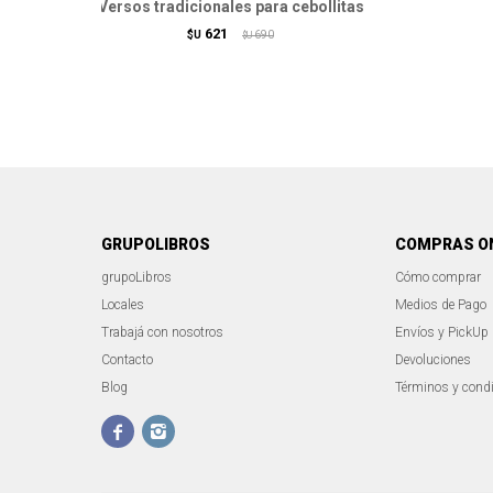
Versos tradicionales para cebollitas
621
$U
690
$U
GRUPOLIBROS
COMPRAS O
grupoLibros
Cómo comprar
Locales
Medios de Pago
Trabajá con nosotros
Envíos y PickUp
Contacto
Devoluciones
Blog
Términos y cond

