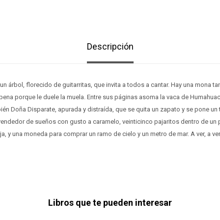
Descripción
n árbol, florecido de guitarritas, que invita a todos a cantar. Hay una mona t
 pena porque le duele la muela. Entre sus páginas asoma la vaca de Humahua
ién Doña Disparate, apurada y distraída, que se quita un zapato y se pone un t
endedor de sueños con gusto a caramelo, veinticinco pajaritos dentro de un p
a, y una moneda para comprar un ramo de cielo y un metro de mar. A ver, a ver, 
Libros que te pueden interesar