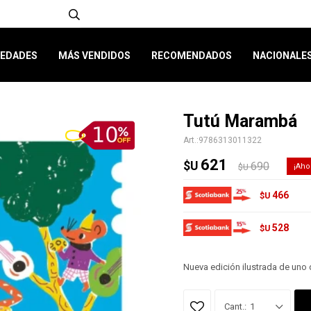
EDADES
MÁS VENDIDOS
RECOMENDADOS
NACIONALE
Tutú Marambá
9786313011322
621
$U
690
$U
466
$U
528
$U
Nueva edición ilustrada de uno
1