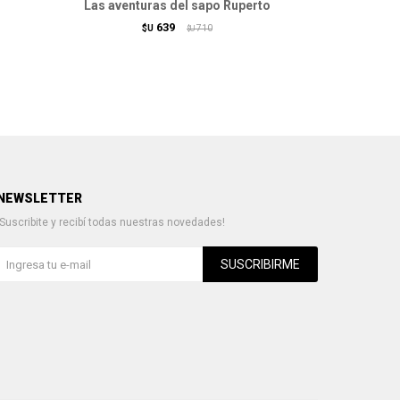
Las aventuras del sapo Ruperto
Ru
639
$U
710
$U
NEWSLETTER
¡Suscribite y recibí todas nuestras novedades!
SUSCRIBIRME