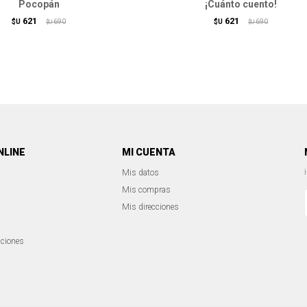
Pocopán
¡Cuánto cuento!
621
621
$U
690
$U
690
$U
$U
NLINE
MI CUENTA
Mis datos
Mis compras
Mis direcciones
iciones