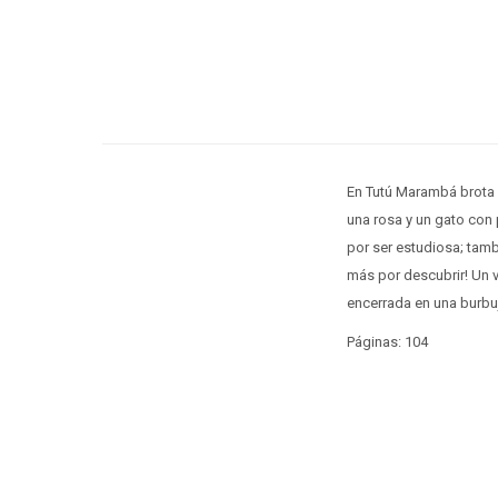
En Tutú Marambá brota u
una rosa y un gato con
por ser estudiosa; tamb
más por descubrir! Un v
encerrada en una burbuj
Páginas: 104