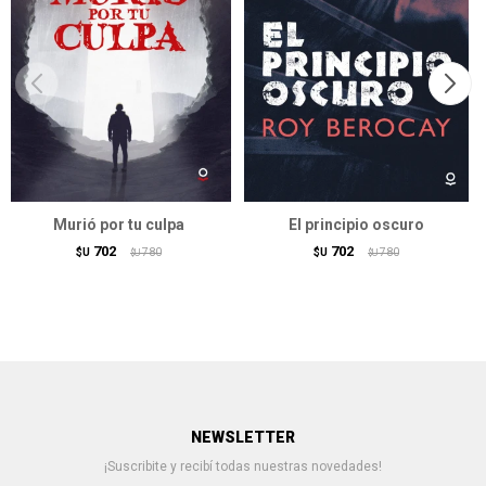
Murió por tu culpa
El principio oscuro
702
702
$U
780
$U
780
$U
$U
NEWSLETTER
¡Suscribite y recibí todas nuestras novedades!