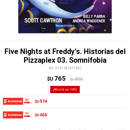
Five Nights at Freddy's. Historias del
Pizzaplex 03. Somnifobia
9791387517007
765
$U
850
$U
10
574
$U
650
$U