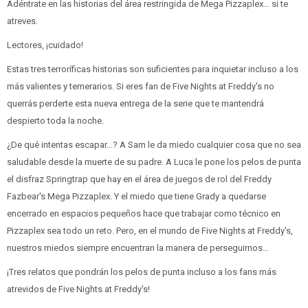
Adéntrate en las historias del área restringida de Mega Pizzaplex... si te
atreves.
Lectores, ¡cuidado!
Estas tres terroríficas historias son suficientes para inquietar incluso a los
más valientes y temerarios. Si eres fan de Five Nights at Freddy's no
querrás perderte esta nueva entrega de la serie que te mantendrá
despierto toda la noche.
¿De qué intentas escapar...? A Sam le da miedo cualquier cosa que no sea
saludable desde la muerte de su padre. A Luca le pone los pelos de punta
el disfraz Springtrap que hay en el área de juegos de rol del Freddy
Fazbear's Mega Pizzaplex. Y el miedo que tiene Grady a quedarse
encerrado en espacios pequeños hace que trabajar como técnico en
Pizzaplex sea todo un reto. Pero, en el mundo de Five Nights at Freddy's,
nuestros miedos siempre encuentran la manera de perseguirnos…
¡Tres relatos que pondrán los pelos de punta incluso a los fans más
atrevidos de Five Nights at Freddy's!