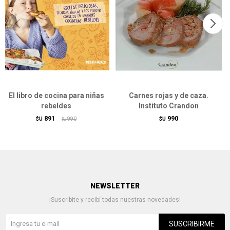
El libro de cocina para niñas
Carnes rojas y de caza.
rebeldes
Instituto Crandon
891
990
$U
990
$U
$U
NEWSLETTER
¡Suscribite y recibí todas nuestras novedades!
SUSCRIBIRME