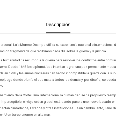
Descripción
ersonal, Luis Moreno Ocampo utiliza su experiencia nacional e internacional ún
rmación fragmentada que recibimos cada día sobre la guerra y la justicia.
la humanidad ha recurrido a la guerra para resolver los conflictos entre comun
guerra. Desde 1648 los diplomáticos intentan lograr una paz permanente media
da en 1928 y las armas nucleares han hecho incompatible la guerra con la sup
ideojuego donde triunfa el que mata a todos los demás y, por diseño, se qued
ro.
namiento de la Corte Penal Internacional la humanidad se ha propuesto reempl
i imperceptible, el viejo orden global está dando paso a uno nuevo basado en
ectan ciudadanos, Estados y otras instituciones. Es un cambio lento, lleno d
r en U un barco enorme en alta mar.