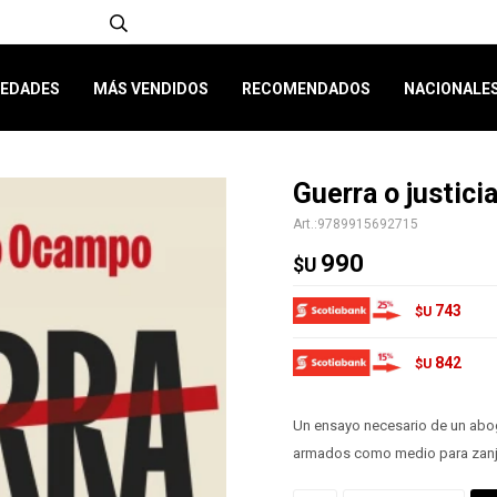
EDADES
MÁS VENDIDOS
RECOMENDADOS
NACIONALE
Guerra o justici
9789915692715
990
$U
743
$U
842
$U
Un ensayo necesario de un aboga
armados como medio para zanja