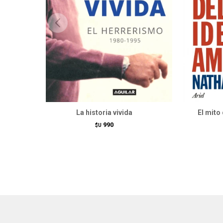
La historia vivida
El mito
990
$U