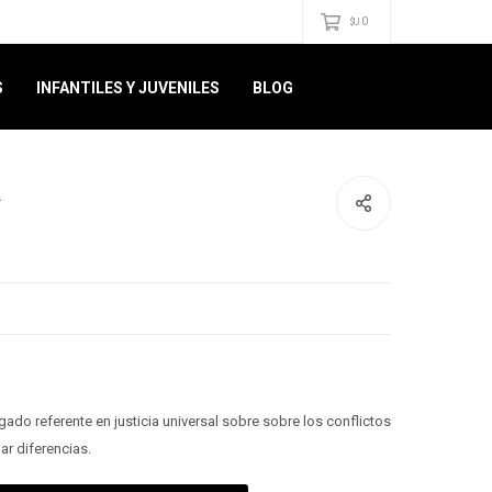
0
$U
S
INFANTILES Y JUVENILES
BLOG
a
do referente en justicia universal sobre sobre los conflictos
r diferencias.