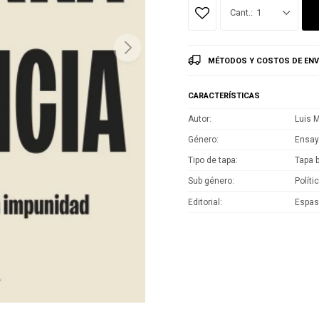
1
MÉTODOS Y COSTOS DE ENV
CARACTERÍSTICAS
Autor
Luis 
Género
Ensa
Tipo de tapa
Tapa 
Sub género
Políti
Editorial
Espa