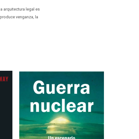
la arquitectura legal es
a produce venganza, la