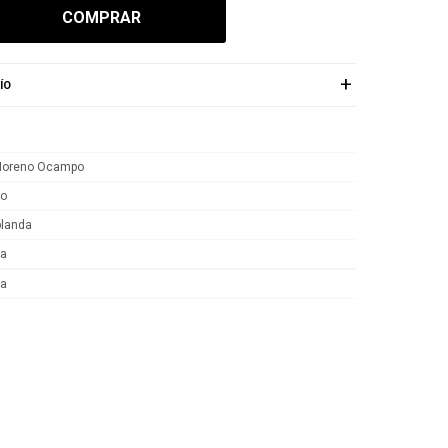
COMPRAR
ÍO
Moreno Ocampo
yo
blanda
ca
sa