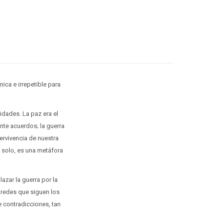
ica e irrepetible para
idades. La paz era el
nte acuerdos; la guerra
ervivencia de nuestra
a solo, es una metáfora
azar la guerra por la
 redes que siguen los
e contradicciones, tan