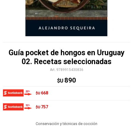
Guía pocket de hongos en Uruguay
02. Recetas seleccionadas
9789915430836
890
$U
668
$U
757
$U
Conservación y técnicas de cocción