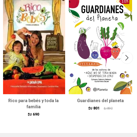
Rico para bebés y toda la
Guardianes del planeta
familia
801
$U
890
$U
690
$U