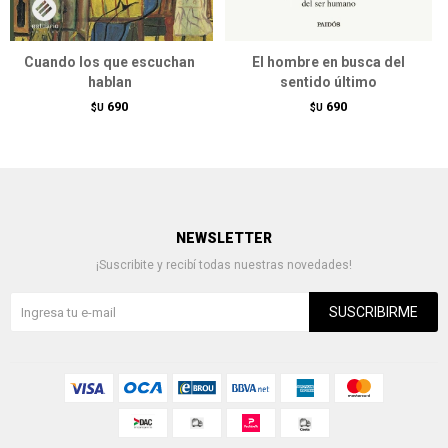
Cuando los que escuchan
El hombre en busca del
hablan
sentido último
690
690
$U
$U
NEWSLETTER
¡Suscribite y recibí todas nuestras novedades!
SUSCRIBIRME