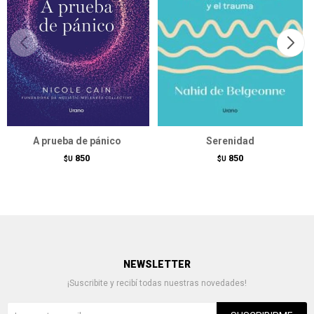
A prueba de pánico
Serenidad
850
850
$U
$U
NEWSLETTER
¡Suscribite y recibí todas nuestras novedades!