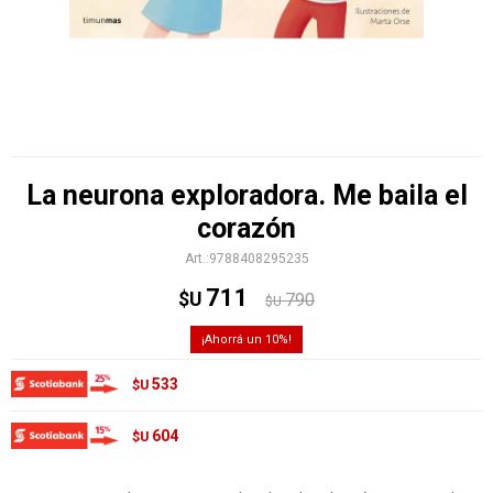
La neurona exploradora. Me baila el
corazón
9788408295235
711
$U
790
$U
10
533
$U
604
$U