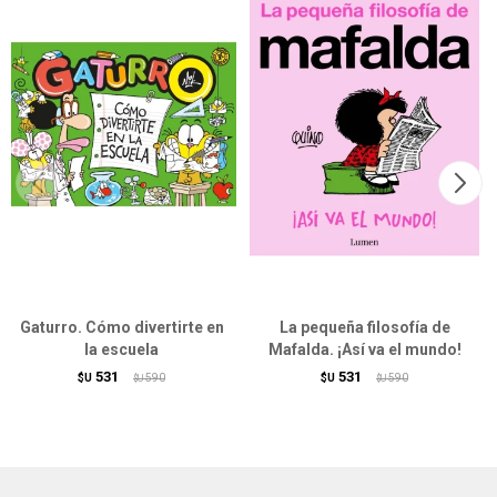
Gaturro. Cómo divertirte en
La pequeña filosofía de
la escuela
Mafalda. ¡Así va el mundo!
531
531
$U
590
$U
590
$U
$U