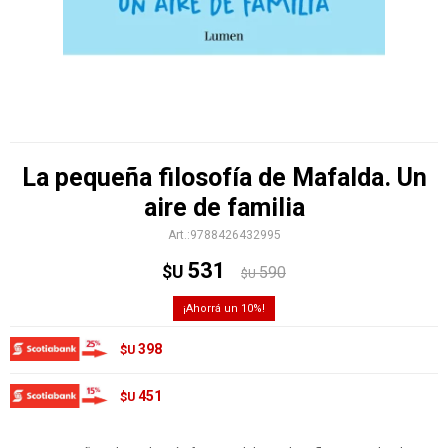
La pequeña filosofía de Mafalda. Un
aire de familia
9788426432995
531
$U
590
$U
10
398
$U
451
$U