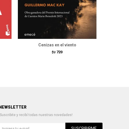
Cenizas en el viento
720
$U
NEWSLETTER
¡Suscribite y recibí todas nuestras novedades!
SUSCRIBIRME