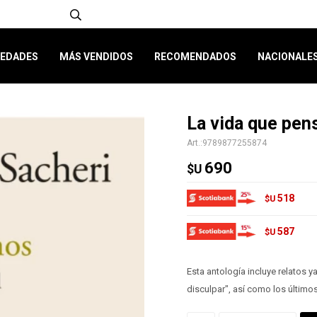
EDADES
MÁS VENDIDOS
RECOMENDADOS
NACIONALE
La vida que pe
9789877255874
690
$U
518
$U
587
$U
Esta antología incluye relatos 
disculpar", así como los último