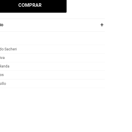
COMPRAR
ÍO
do Sacheri
iva
blanda
os
illo