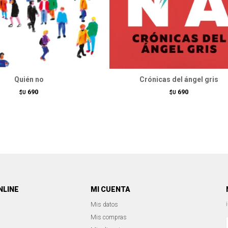
Quién no
Crónicas del ángel gris
690
690
$U
$U
NLINE
MI CUENTA
Mis datos
Mis compras