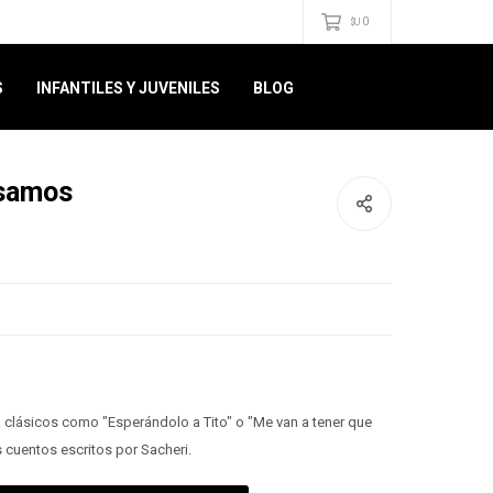
0
$U
S
INFANTILES Y JUVENILES
BLOG
nsamos
ya clásicos como "Esperándolo a Tito" o "Me van a tener que
s cuentos escritos por Sacheri.