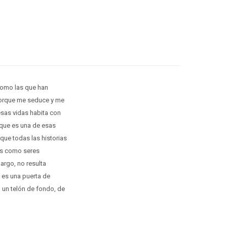
como las que han
 porque me seduce y me
esas vidas habita con
rque es una de esas
que todas las historias
as como seres
bargo, no resulta
, es una puerta de
 un telón de fondo, de