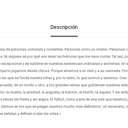
Descripción
rias de personas comunes y corrientes. Personas como yo mismo. Personas 
. Ni siquiera sé por qué son ésas las historias que me nace contar. Tal vez,
 excepcional y de sublime en nuestras existencias ordinarias y anónimas. En 
Porque lo jugamos desde chicos. Porque amamos a un club y a su camiseta. Po
 las que se funda nuestra niñez y, por lo tanto, lo que somos y seremos. Creo 
cceder, de un modo u otro, a los grandes temas que gobiernan nuestras vid
r, la muerte, la amistad, la angustia, la traición, el triunfo, la espera. Y sin em
os temas de frente y sin atajos. El fútbol, como parte de esa vida que tenemos
íntimos en los que se juegan asuntos mucho más definitivos. Un escenario, o
e señalan y definen todas las vidas.»