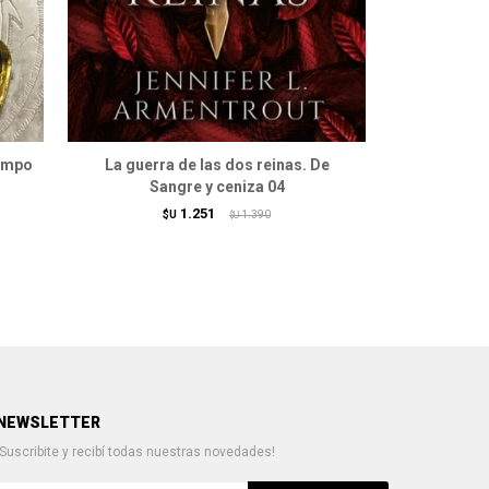
iempo
La guerra de las dos reinas. De
Harry Potter
Sangre y ceniza 04
- 20 anive
1.251
$U
1.390
$U
NEWSLETTER
¡Suscribite y recibí todas nuestras novedades!