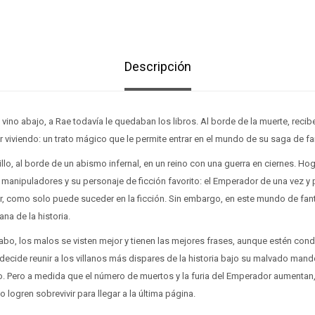
Descripción
vino abajo, a Rae todavía le quedaban los libros. Al borde de la muerte, reci
 viviendo: un trato mágico que le permite entrar en el mundo de su saga de fan
illo, al borde de un abismo infernal, en un reino con una guerra en ciernes. H
manipuladores y su personaje de ficción favorito: el Emperador de una vez y 
r, como solo puede suceder en la ficción. Sin embargo, en este mundo de fan
lana de la historia.
l cabo, los malos se visten mejor y tienen las mejores frases, aunque estén con
 decide reunir a los villanos más dispares de la historia bajo su malvado mand
o. Pero a medida que el número de muertos y la furia del Emperador aumentan,
 logren sobrevivir para llegar a la última página.