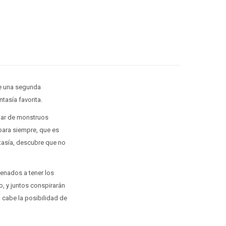
be una segunda
tasía favorita.
ogar de monstruos
para siempre, que es
tasía, descubre que no
denados a tener los
o, y juntos conspirarán
 cabe la posibilidad de