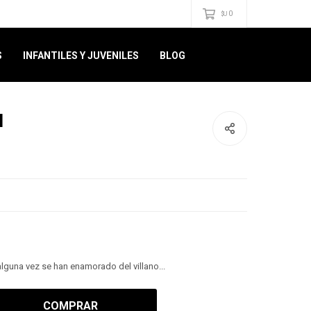
0
$U
S
INFANTILES Y JUVENILES
BLOG
l
alguna vez se han enamorado del villano...
COMPRAR