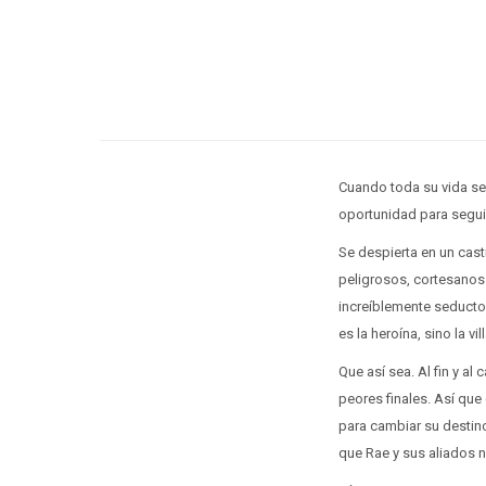
Cuando toda su vida se 
oportunidad para seguir
Se despierta en un cast
peligrosos, cortesanos 
increíblemente seducto
es la heroína, sino la vil
Que así sea. Al fin y a
peores finales. Así que
para cambiar su destin
que Rae y sus aliados no