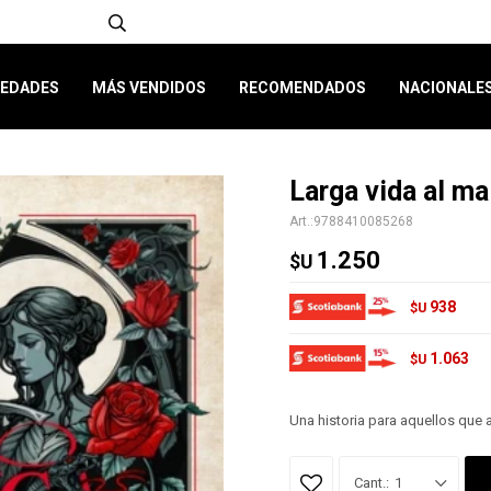
EDADES
MÁS VENDIDOS
RECOMENDADOS
NACIONALE
Larga vida al ma
9788410085268
1.250
$U
938
$U
1.063
$U
Una historia para aquellos que 
1