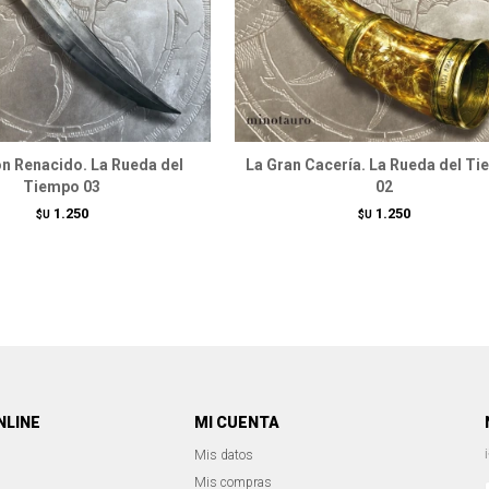
ón Renacido. La Rueda del
La Gran Cacería. La Rueda del T
Tiempo 03
02
1.250
1.250
$U
$U
NLINE
MI CUENTA
Mis datos
Mis compras