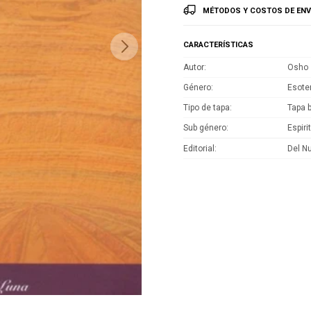
MÉTODOS Y COSTOS DE ENV
CARACTERÍSTICAS
Autor
Osho
Género
Esote
Tipo de tapa
Tapa 
Sub género
Espiri
Editorial
Del N