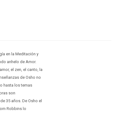
gía en la Meditación y
undo anhelo de Amor.
or, el zen, el canto, la
Las enseñanzas de Osho no
do hasta los temas
obras son
o de 35 años. De Osho el
 Tom Robbins lo