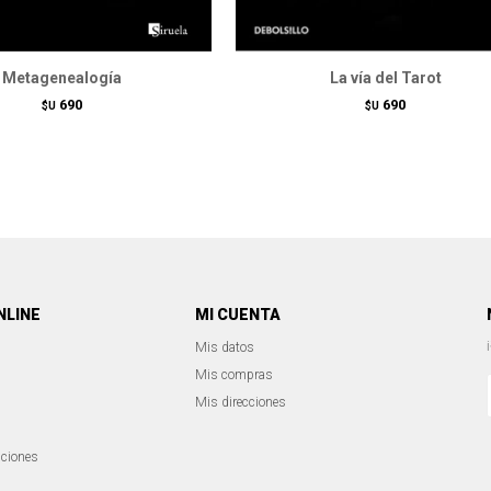
Metagenealogía
La vía del Tarot
690
690
$U
$U
NLINE
MI CUENTA
Mis datos
Mis compras
Mis direcciones
iciones