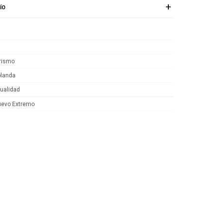
ÍO
rismo
blanda
tualidad
uevo Extremo