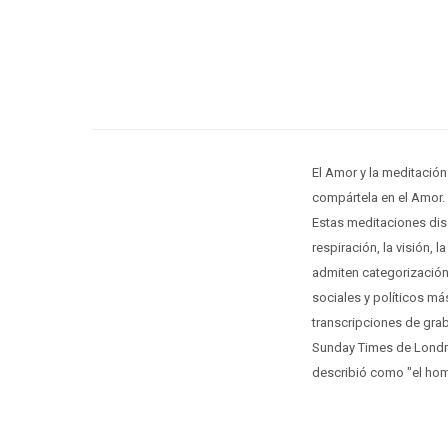
El Amor y la meditación
compártela en el Amor. 
Estas meditaciones dise
respiración, la visión, l
admiten categorización
sociales y políticos má
transcripciones de grab
Sunday Times de Londre
describió como "el ho