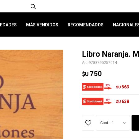
EDADES
MÁS VENDIDOS
RECOMENDADOS
NACIONALE
Libro Naranja. 
9788795257014
750
$U
563
$U
638
$U
1