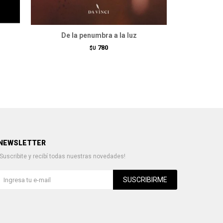
De la penumbra a la luz
El b
780
$U
NEWSLETTER
¡Suscribite y recibí todas nuestras novedades!
SUSCRIBIRME