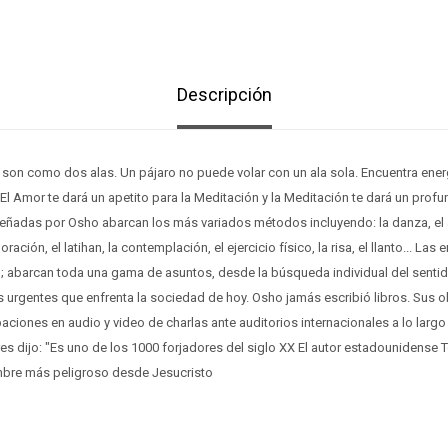
Descripción
 son como dos alas. Un pájaro no puede volar con un ala sola. Encuentra ener
El Amor te dará un apetito para la Meditación y la Meditación te dará un prof
ñadas por Osho abarcan los más variados métodos incluyendo: la danza, el am
a oración, el latihan, la contemplación, el ejercicio físico, la risa, el llanto... 
; abarcan toda una gama de asuntos, desde la búsqueda individual del senti
s urgentes que enfrenta la sociedad de hoy. Osho jamás escribió libros. Sus 
aciones en audio y video de charlas ante auditorios internacionales a lo larg
s dijo: "Es uno de los 1000 forjadores del siglo XX El autor estadounidense
mbre más peligroso desde Jesucristo