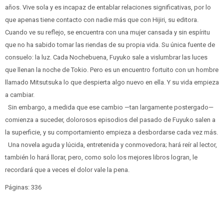
años. Vive sola y es incapaz de entablar relaciones significativas, por lo
que apenas tiene contacto con nadie más que con Hijiri, su editora.
Cuando ve su reflejo, se encuentra con una mujer cansada y sin espíritu
que no ha sabido tomar las riendas de su propia vida. Su única fuente de
consuelo: la luz. Cada Nochebuena, Fuyuko sale a vislumbrar las luces
que llenan la noche de Tokio. Pero es un encuentro fortuito con un hombre
llamado Mitsutsuka lo que despierta algo nuevo en ella. Y su vida empieza
a cambiar.
Sin embargo, a medida que ese cambio —tan largamente postergado—
comienza a suceder, dolorosos episodios del pasado de Fuyuko salen a
la superficie, y su comportamiento empieza a desbordarse cada vez más.
Una novela aguda y lúcida, entretenida y conmovedora; hará reír al lector,
también lo hará llorar, pero, como solo los mejores libros logran, le
recordará que a veces el dolor vale la pena.
Páginas: 336