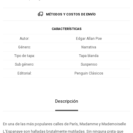
MÉTODOS Y COSTOS DE ENVÍO
CARACTERÍSTICAS
Autor
Edgar Allan Poe
Género
Narrativa
Tipo de tapa
Tapa blanda
Sub género
Suspenso
Editorial
Penguin Clásicos
Descripción
En una de las más populares calles de París, Madamme y Mademoiselle
L'Espanaye son halladas brutalmente mutiladas. Sin ninguna pista que