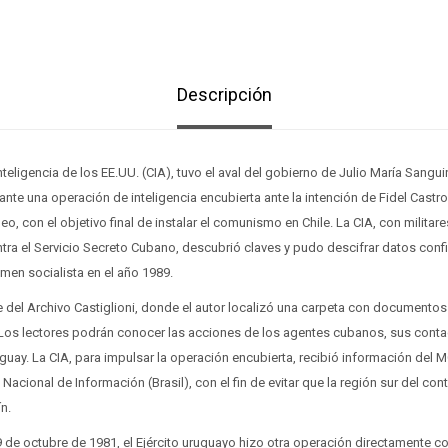
Descripción
teligencia de los EE.UU. (CIA), tuvo el aval del gobierno de Julio María Sangui
lante una operación de inteligencia encubierta ante la intención de Fidel Castro
, con el objetivo final de instalar el comunismo en Chile. La CIA, con militare
ra el Servicio Secreto Cubano, descubrió claves y pudo descifrar datos conf
imen socialista en el año 1989.
 del Archivo Castiglioni, donde el autor localizó una carpeta con documento
 Los lectores podrán conocer las acciones de los agentes cubanos, sus contac
guay. La CIA, para impulsar la operación encubierta, recibió información del M
o Nacional de Información (Brasil), con el fin de evitar que la región sur del co
ín.
9 de octubre de 1981, el Ejército uruguayo hizo otra operación directamente con