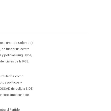
netti (Partido Colorado)
, de fundar un centro
s y policías uruguayos,
idenciales de la KGB,
s rotulados como
tos políticos y
OSSAD (Israel), la SIDE
ntinente americano se
tra el Partido