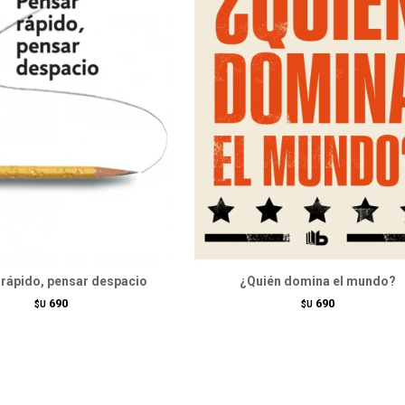
rápido, pensar despacio
¿Quién domina el mundo?
690
690
$U
$U