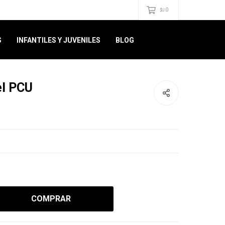
0
$U
S
INFANTILES Y JUVENILES
BLOG
el PCU
COMPRAR