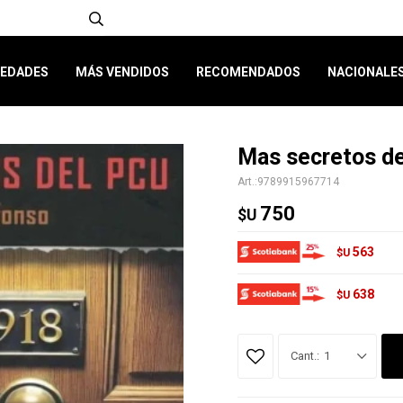
EDADES
MÁS VENDIDOS
RECOMENDADOS
NACIONALE
Mas secretos d
9789915967714
750
$U
563
$U
638
$U
1