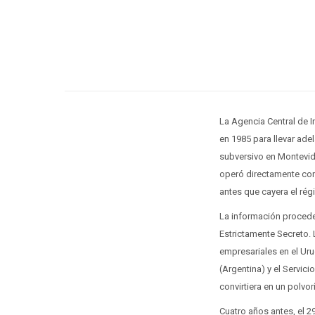
La Agencia Central de In
en 1985 para llevar ade
subversivo en Montevideo
operó directamente cont
antes que cayera el rég
La información procede
Estrictamente Secreto.
empresariales en el Uru
(Argentina) y el Servici
convirtiera en un polvor
Cuatro años antes, el 2