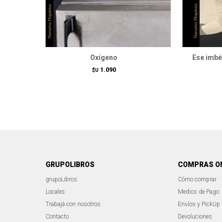
Oxígeno
Ese imbéc
1.090
$U
GRUPOLIBROS
COMPRAS O
grupoLibros
Cómo comprar
Locales
Medios de Pago
Trabajá con nosotros
Envíos y PickUp
Contacto
Devoluciones