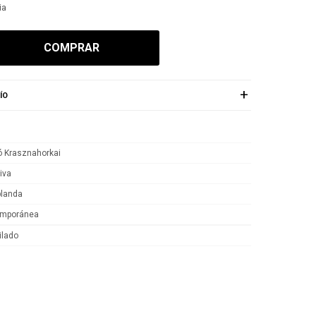
ia
COMPRAR
ÍO
ó Krasznahorkai
iva
blanda
emporánea
ilado