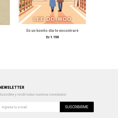
En un bonito día te encontraré
El
1.150
$U
NEWSLETTER
¡Suscribite y recibí todas nuestras novedades!
SUSCRIBIRME