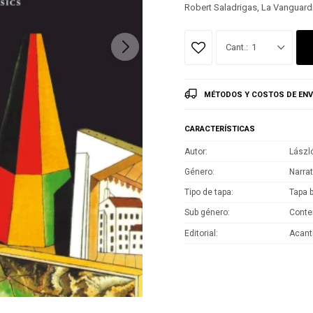
Robert Saladrigas, La Vanguard
1
MÉTODOS Y COSTOS DE ENV
CARACTERÍSTICAS
Autor
Lászl
Género
Narrat
Tipo de tapa
Tapa 
Sub género
Cont
Editorial
Acant