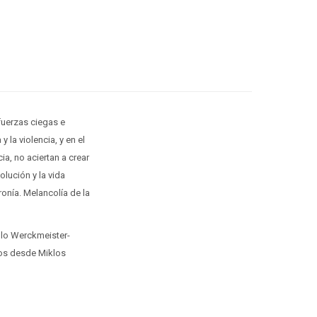
fuerzas ciegas e
 la violencia, y en el
ia, no aciertan a crear
olución y la vida
onía. Melancolía de la
tulo Werckmeister-
ilos desde Miklos