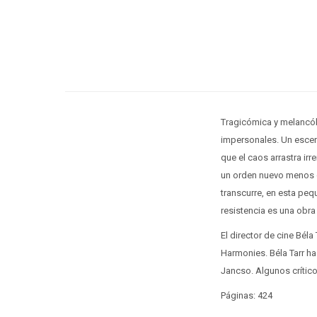
Tragicómica y melancól
impersonales. Un escena
que el caos arrastra ir
un orden nuevo menos cr
transcurre, en esta peq
resistencia es una obr
El director de cine Béla
Harmonies. Béla Tarr ha
Jancso. Algunos crítico
Páginas: 424