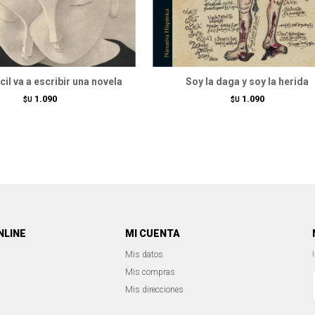
il va a escribir una novela
Soy la daga y soy la herida
1.090
1.090
$U
$U
NLINE
MI CUENTA
Mis datos
Mis compras
Mis direcciones