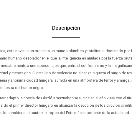
Descripción
ica, esta novela nos presenta un mundo plúmbeo y totalitario, dominado por 
rio humano desolador en el que la inteligencia es anulada por la fuerza bruta y
remediablemente a unos personajes que, entre el conformismo y la insignificanc
uel y menos gris. El estallido de violencia no alcanza siquiera el rango de rev
ueña y anónima ciudad húngara, sumida en una atmósfera de terror y amarga ir
a maestra del humor negro.
 Tarr adaptó la novela de László Krasznahorkai al cine en el año 2000 con el tí
 sido el primer director húngaro en alcanzar la devoción de los círculos cinéf
s lo consideran el «autor» europeo del Este más importante de la actualidad.