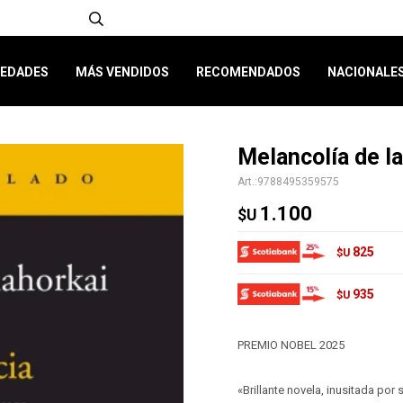
EDADES
MÁS VENDIDOS
RECOMENDADOS
NACIONALE
Melancolía de la
9788495359575
1.100
$U
825
$U
935
$U
PREMIO NOBEL 2025
«Brillante novela, inusitada por