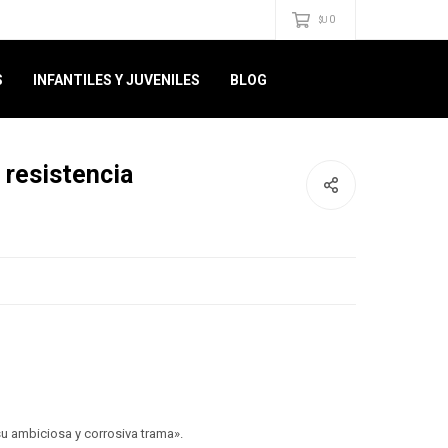
0
$U
S
INFANTILES Y JUVENILES
BLOG
 resistencia
 su ambiciosa y corrosiva trama».