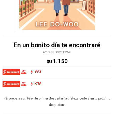
En un bonito día te encontraré
9788492919949
1.150
$U
863
$U
978
$U
«Si preparas un té en tu primer despertar, la tristeza cederá en tu próximo
despertar».