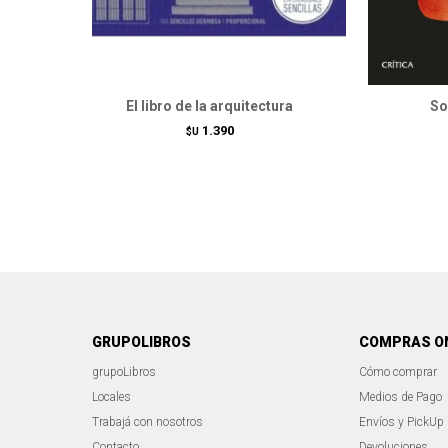
El libro de la arquitectura
So
1.390
$U
GRUPOLIBROS
COMPRAS O
grupoLibros
Cómo comprar
Locales
Medios de Pago
Trabajá con nosotros
Envíos y PickUp
Contacto
Devoluciones