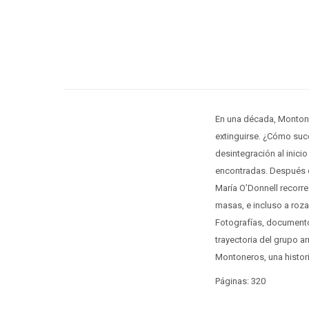
En una década, Montone
extinguirse. ¿Cómo suc
desintegración al inici
encontradas. Después d
María O’Donnell recorre
masas, e incluso a roza
Fotografías, documento
trayectoria del grupo a
Montoneros, una histori
Páginas: 320