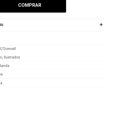
COMPRAR
ÍO
 O'Donnell
o, Ilustrados
blanda
ia
ta