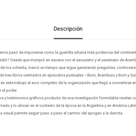
Descripción
ros pasó de imponerse como la guerrilla urbana más poderosa del continen
edió? Desde que irrumpió en escena con el secuestro y el asesinato de Aram
o de los ochenta, marcó un tiempo que sigue generando preguntas, controversi
e tres libros centrados en episodios puntuales —Born, Aramburu y Born y Qu
 en este trabajo el arco completo de la organización que llegó a convertirse 
r el poder.
s y testimonios gráficos producto de una investigación formidable revelan c
rmado y lo ubican en el contexto de la época en la Argentina y en América Latin
a visual permite seguir paso a paso el camino del apogeo a la derrota.