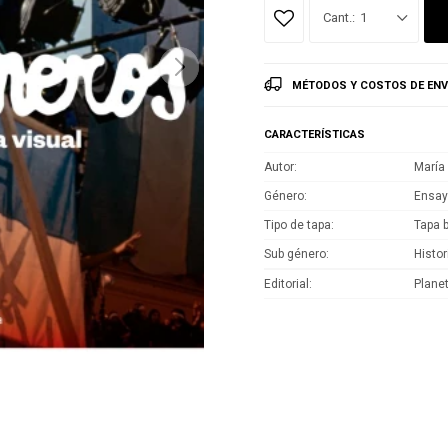
1
MÉTODOS Y COSTOS DE ENV
CARACTERÍSTICAS
Autor
María
Género
Ensay
Tipo de tapa
Tapa 
Sub género
Histor
Editorial
Plane