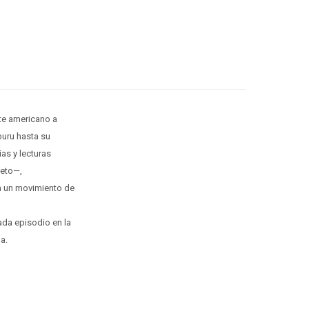
te americano a
buru hasta su
as y lecturas
ieto—,
en un movimiento de
ada episodio en la
a.