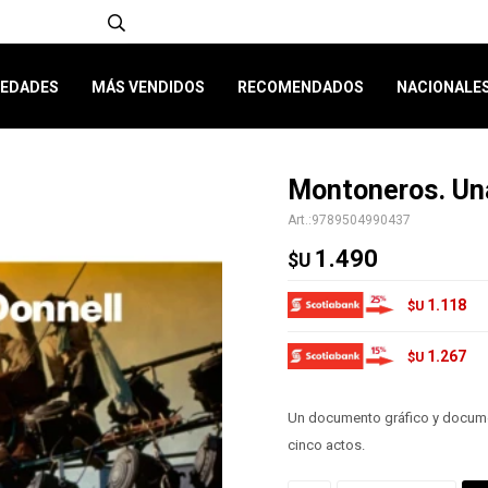
EDADES
MÁS VENDIDOS
RECOMENDADOS
NACIONALE
Montoneros. Una
9789504990437
1.490
$U
1.118
$U
1.267
$U
Un documento gráfico y document
cinco actos.