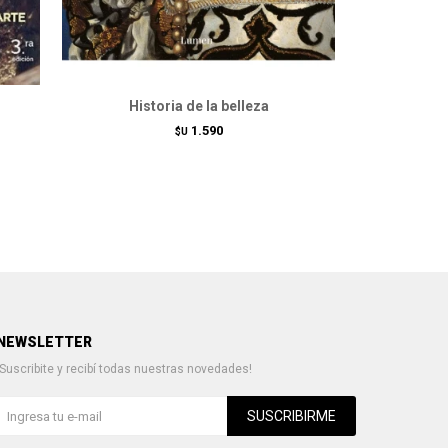
Historia de la belleza
Historia d
1.590
$U
NEWSLETTER
¡Suscribite y recibí todas nuestras novedades!
SUSCRIBIRME