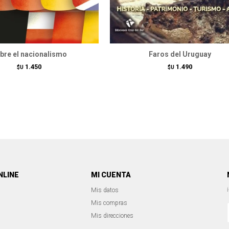
bre el nacionalismo
Faros del Uruguay
1.450
1.490
$U
$U
NLINE
MI CUENTA
Mis datos
Mis compras
Mis direcciones