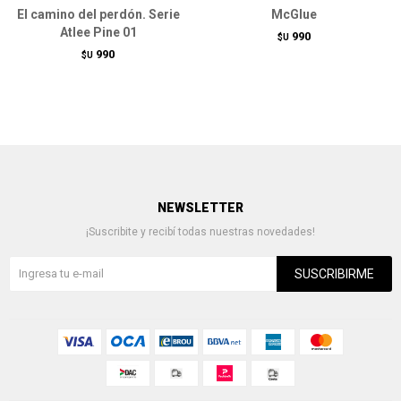
El camino del perdón. Serie
McGlue
Atlee Pine 01
990
$U
990
$U
NEWSLETTER
¡Suscribite y recibí todas nuestras novedades!
SUSCRIBIRME