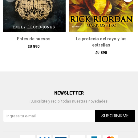
Entes de huesos
La profecía del rayo y las
estrellas
890
$U
890
$U
NEWSLETTER
¡Suscribite y recibí todas nuestras novedades!
SUSCRIBIRME