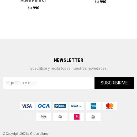
Atlee Pine 01
990
$U
990
$U
NEWSLETTER
¡Suscribite y recibí todas nuestras novedades!
SUSCRIBIRME
© Copyright 2026 / Grupo Libros