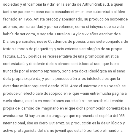
sociedad y el “cambiar la vida” en la senda de Arthur Rimbaud, a quien
tanto se parece —acaso nada casualmente— en ese autorretrato al óleo
fechado en 1965. Artista precoz y apasionado, su producción sorprende,
además, por su calidad y por su volumen, como si intuyera que su vida
habría de ser corta, o segada. Entre los 14 y los 22 años escribe: dos
Diarios personales, nueve Cuadernos de poesía, unos siete conjuntos de
textos a modo de plaquettes, y seis extensas antologías de su propia
factura. (…) Su poética es representativa de una promoción artística
contestataria y disidente de los cánones estéticos al uso, que fuera
truncada por el entorno represivo, por cierta doxa ideológica en el seno
de la propia izquierda, y por la persecución a los intelectuales que la
dictadura militar orquestó desde 1973. Ante el universo de su poesía se
produce un efecto caleidoscópico en el que —aún entre mucha página a
vuela pluma, escrita en condiciones carcelarias— se percibe la tensión
propia del cambio de imaginario en el que dicha promoción comenzaba a
aventurarse. Si hay un poeta uruguayo que representa el espíritu del ´68
internacional, ése es Ibero Gutiérrez. Su producción es la de un lúcido y
activo protagonista del sismo juvenil que estalló por todo el mundo, a