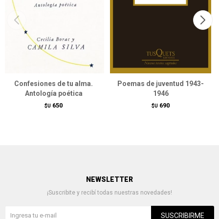
Confesiones de tu alma.
Poemas de juventud 1943-
Antología poética
1946
650
690
$U
$U
NEWSLETTER
¡Suscribite y recibí todas nuestras novedades!
SUSCRIBIRME