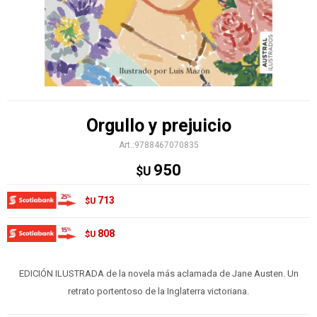
Orgullo y prejuicio
9788467070835
950
$U
713
$U
808
$U
EDICIÓN ILUSTRADA de la novela más aclamada de Jane Austen. Un
retrato portentoso de la Inglaterra victoriana.