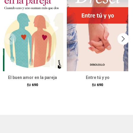
El buen amor en la pareja
Entre tú y yo
690
690
$U
$U