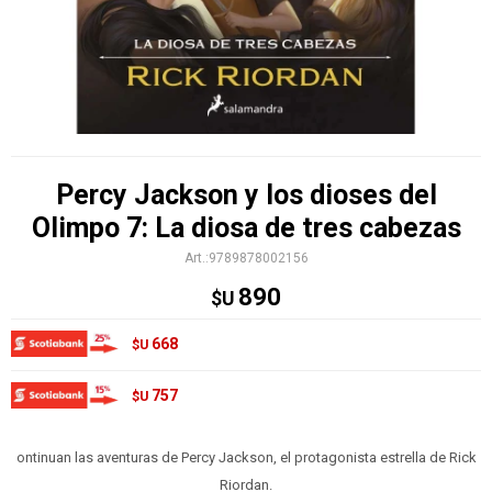
Percy Jackson y los dioses del
Olimpo 7: La diosa de tres cabezas
9789878002156
890
$U
668
$U
757
$U
ontinuan las aventuras de Percy Jackson, el protagonista estrella de Rick
Riordan.