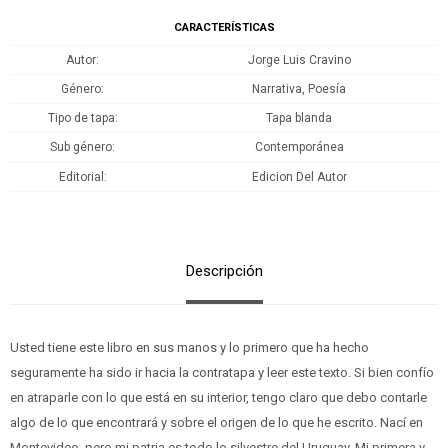
CARACTERÍSTICAS
Autor
Jorge Luis Cravino
Género
Narrativa, Poesía
Tipo de tapa
Tapa blanda
Sub género
Contemporánea
Editorial
Edicion Del Autor
Descripción
Usted tiene este libro en sus manos y lo primero que ha hecho
seguramente ha sido ir hacia la contratapa y leer este texto. Si bien confío
en atraparle con lo que está en su interior, tengo claro que debo contarle
algo de lo que encontrará y sobre el origen de lo que he escrito. Nací en
Montevideo, pero mi patria es todo lo silvestre del Uruguay. Mi primera y