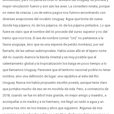
mayor vinculación fueron y son aún las aves. La considero innata, porque
no viene de crianza. Los de estos pagos nos fuimos encontrando con
diversas acepciones del vocablo Uruguay: Agua que brota de cueva
donde hay pájaros, río de los pájaros, río de los pájaros pintados. Lo que
fuere es claro que el nombre del río procede del curso superior y no del
tramo que nos toca. El ave de nombre común "Urú" no pertenece a la
fauna uruguaya, sino que es una especie de perdiz montaraz, por así
llamarle, de las selvas subtropicales. Había urúes allá en el lejano norte
del río cuando éramos la Banda Oriental y es muy posible que el
calentamiento global y la tropicalización los traiga en poco tiempo a lo
que llamamos Uruguay. Pareciere que el territorio nacional podría no tener
nombre, sino una definición de lugar: una república al este del Río
Uruguay. Nunca me había propuesto escribir poesía, aunque tenía claro
que portaba mucho de eso en mi mochila de vida. Pero, a comienzos de
2018, cuando se fue mi árbol más grande, mi mejor amigo y maestro, a
acompañar a mi madre y a mi hermano, me llegó un ruido a agua y un
poema tras otro en los meses y años que siguieron. Algunas de mis