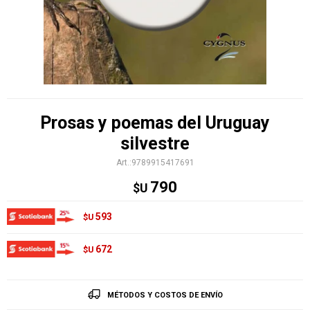
Prosas y poemas del Uruguay
silvestre
9789915417691
790
$U
593
$U
672
$U
MÉTODOS Y COSTOS DE ENVÍO