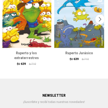
Ruperto y los
Ruperto Jurásico
extraterrestres
639
$U
710
$U
639
$U
710
$U
NEWSLETTER
¡Suscribite y recibí todas nuestras novedades!