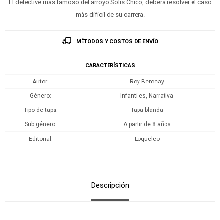
El detective más famoso del arroyo Solís Chico, deberá resolver el caso
más difícil de su carrera.
MÉTODOS Y COSTOS DE ENVÍO
CARACTERÍSTICAS
Autor
Roy Berocay
Género
Infantiles, Narrativa
Tipo de tapa
Tapa blanda
Sub género
A partir de 8 años
Editorial
Loqueleo
Descripción