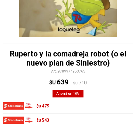
Ruperto y la comadreja robot (o el
nuevo plan de Siniestro)
9789974953765
639
$U
710
$U
10
479
$U
543
$U