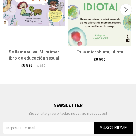
¡Se llama vulva! Mi primer
¡Es la microbiota, idiota!
libro de educación sexual
590
$U
585
$U
650
$U
NEWSLETTER
¡Suscribite y recibí todas nuestras novedades!
SUSCRIBIRME