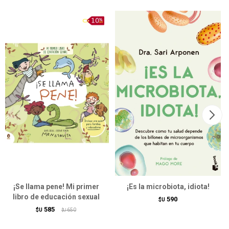
¡Se llama pene! Mi primer
¡Es la microbiota, idiota!
libro de educación sexual
590
$U
585
$U
650
$U