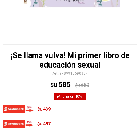
¡Se llama vulva! Mi primer libro de
educación sexual
9789915690834
585
$U
650
$U
10
439
$U
497
$U