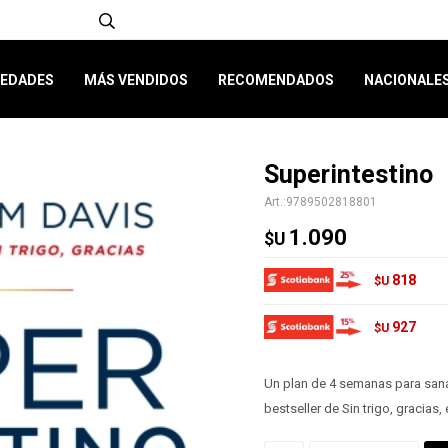
EDADES
MÁS VENDIDOS
RECOMENDADOS
NACIONALE
Superintestino
9789502818801
1.090
$U
818
$U
927
$U
Un plan de 4 semanas para sanar
bestseller de Sin trigo, gracias, 