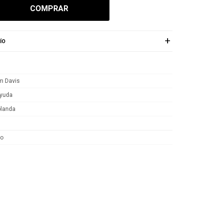
COMPRAR
ÍO
am Davis
yuda
blanda
bo