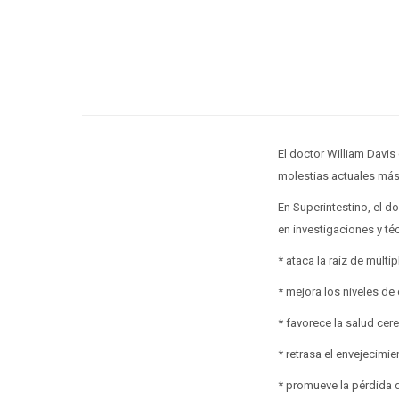
El doctor William Davis
molestias actuales má
En Superintestino, el 
en investigaciones y té
* ataca la raíz de múlt
* mejora los niveles de 
* favorece la salud cere
* retrasa el envejecimie
* promueve la pérdida 