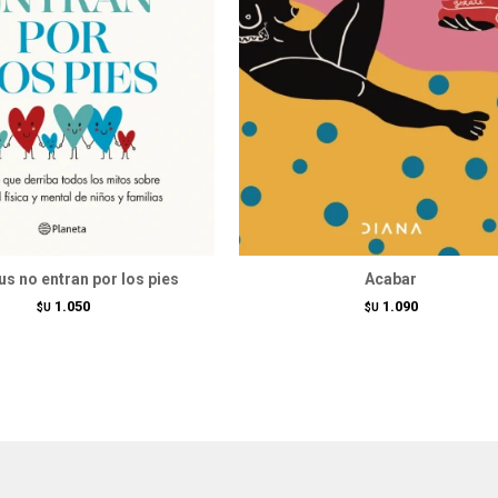
us no entran por los pies
Acabar
1.050
1.090
$U
$U