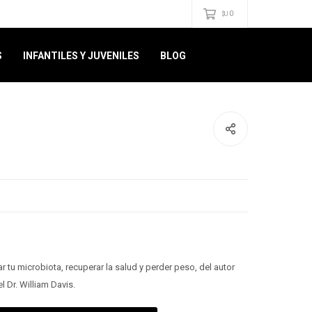
0
$U
S
INFANTILES Y JUVENILES
BLOG
 tu microbiota, recuperar la salud y perder peso, del autor
el Dr. William Davis.