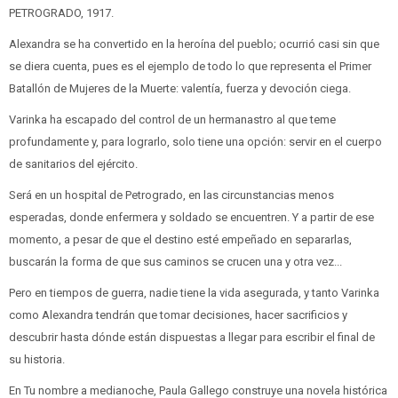
PETROGRADO, 1917.
Alexandra se ha convertido en la heroína del pueblo; ocurrió casi sin que
se diera cuenta, pues es el ejemplo de todo lo que representa el Primer
Batallón de Mujeres de la Muerte: valentía, fuerza y devoción ciega.
Varinka ha escapado del control de un hermanastro al que teme
profundamente y, para lograrlo, solo tiene una opción: servir en el cuerpo
de sanitarios del ejército.
Será en un hospital de Petrogrado, en las circunstancias menos
esperadas, donde enfermera y soldado se encuentren. Y a partir de ese
momento, a pesar de que el destino esté empeñado en separarlas,
buscarán la forma de que sus caminos se crucen una y otra vez...
Pero en tiempos de guerra, nadie tiene la vida asegurada, y tanto Varinka
como Alexandra tendrán que tomar decisiones, hacer sacrificios y
descubrir hasta dónde están dispuestas a llegar para escribir el final de
su historia.
En Tu nombre a medianoche, Paula Gallego construye una novela histórica