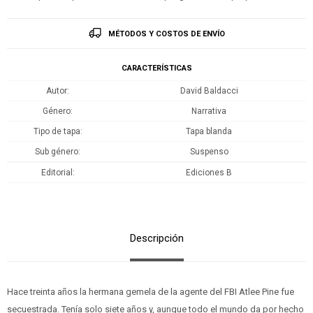
MÉTODOS Y COSTOS DE ENVÍO
CARACTERÍSTICAS
Autor
David Baldacci
Género
Narrativa
Tipo de tapa
Tapa blanda
Sub género
Suspenso
Editorial
Ediciones B
Descripción
Hace treinta años la hermana gemela de la agente del FBI Atlee Pine fue
secuestrada. Tenía solo siete años y, aunque todo el mundo da por hecho