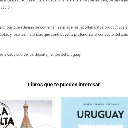
sentativas de lo esencial de cada lugar, de su gente y su historia, de sus an
ducción.
ge Chouy que además de comentar las imágenes, aportan datos productivos a
as y reseñas históricas que contribuyen a profundizar el concepto del país
do a cada uno de los departamentos del Uruguay.
Libros que te pueden interesar