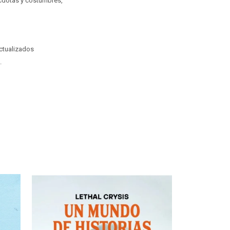
écdotas y costumbres,
ctualizados
.