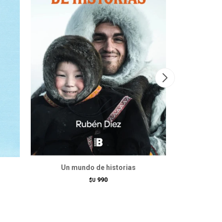
Un mundo de historias
Luga
990
$U