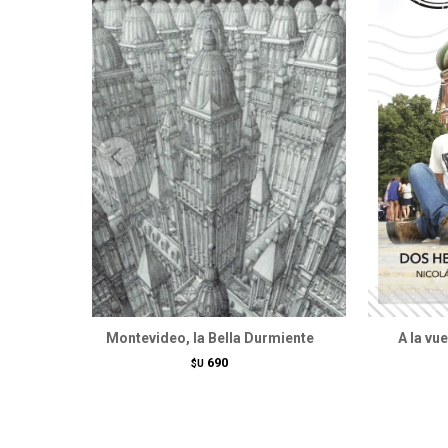
Montevideo, la Bella Durmiente
A la vu
690
$U