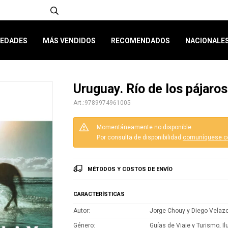
EDADES
MÁS VENDIDOS
RECOMENDADOS
NACIONALE
Uruguay. Río de los pájaro
9789974961005
Momentáneamente no disponible.
Por consulta de disponibilidad
comuníquese c
MÉTODOS Y COSTOS DE ENVÍO
CARACTERÍSTICAS
Autor
Jorge Chouy y Diego Velaz
Género
Guías de Viaje y Turismo, I