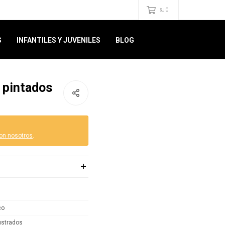
0
$U
S
INFANTILES Y JUVENILES
BLOG
s pintados
on nosotros
.
co
lustrados