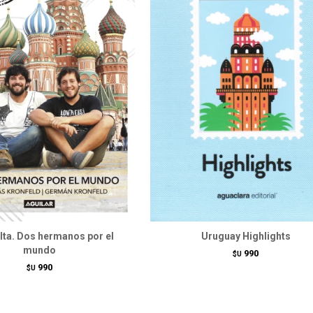
elta. Dos hermanos por el
Uruguay Highlights
mundo
990
$U
990
$U