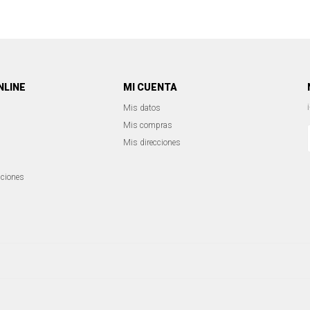
NLINE
MI CUENTA
Mis datos
Mis compras
Mis direcciones
iciones