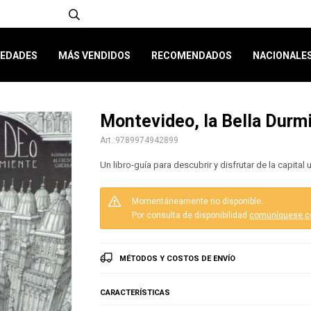
EDADES
MÁS VENDIDOS
RECOMENDADOS
NACIONALE
Montevideo, la Bella Durm
9789974942899
Un libro-guía para descubrir y disfrutar de la capital
Momentáneamente no disponible.
Por consulta de disponibilidad
comuníquese c
MÉTODOS Y COSTOS DE ENVÍO
CARACTERÍSTICAS