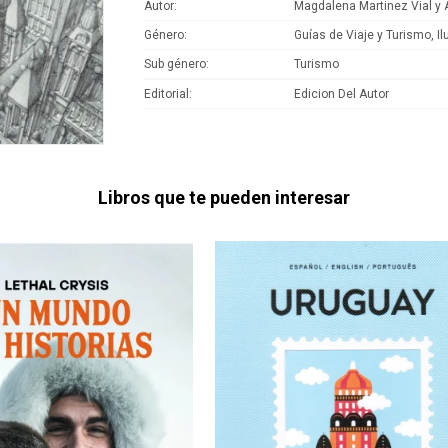
Autor
Magdalena Martinez Vial y A
Género
Guías de Viaje y Turismo, I
Sub género
Turismo
Editorial
Edicion Del Autor
Libros que te pueden interesar