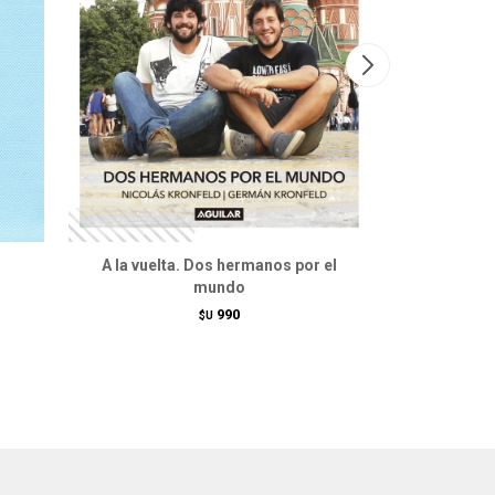
A la vuelta. Dos hermanos por el
Uruguay. Rí
mundo
990
$U