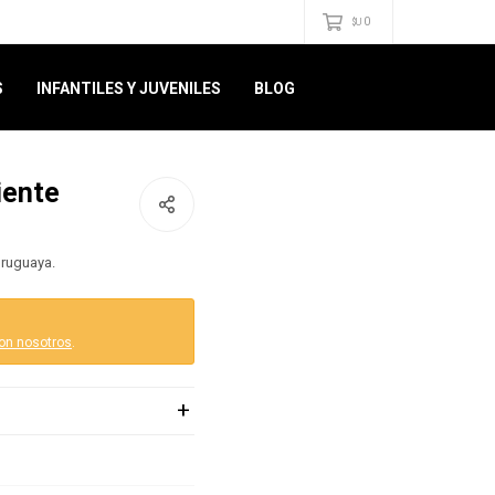
0
$U
S
INFANTILES Y JUVENILES
BLOG
iente
 uruguaya.
on nosotros
.