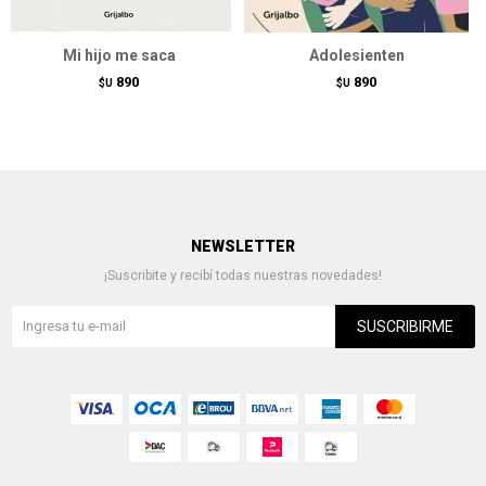
Mi hijo me saca
Adolesienten
890
890
$U
$U
NEWSLETTER
¡Suscribite y recibí todas nuestras novedades!
SUSCRIBIRME