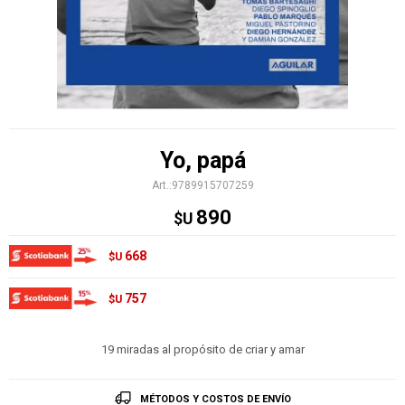
Yo, papá
9789915707259
890
$U
668
$U
757
$U
19 miradas al propósito de criar y amar
MÉTODOS Y COSTOS DE ENVÍO