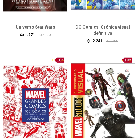
Universo Star Wars
DC Comics. Crónica visual
definitiva
1.971
$U
2.190
$U
2.241
$U
2.490
$U