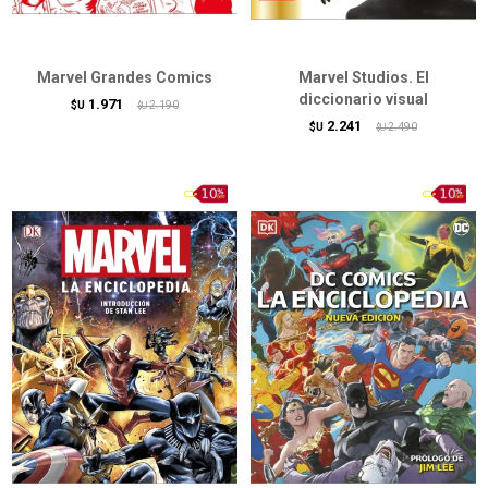
Marvel Grandes Comics
Marvel Studios. El
diccionario visual
1.971
$U
2.190
$U
2.241
$U
2.490
$U