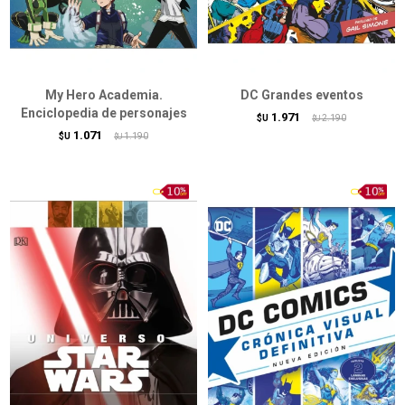
My Hero Academia.
DC Grandes eventos
Enciclopedia de personajes
1.971
$U
2.190
$U
1.071
$U
1.190
$U