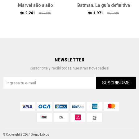
Marvel año a año
Batman. La guía definitiva
2.241
1.971
$U
2.490
$U
2.190
$U
$U
NEWSLETTER
¡Suscribite y recibí todas nuestras novedades!
SUSCRIBIRME
© Copyright 2026 / Grupo Libros