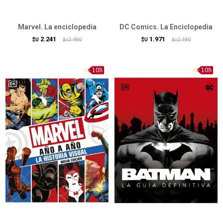
Marvel. La enciclopedia
DC Comics. La Enciclopedia
2.241
1.971
$U
2.490
$U
2.190
$U
$U