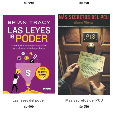
990
690
$U
$U
Las leyes del poder
Mas secretos del PCU
990
750
$U
$U