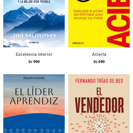
Excelencia interior
Acierta
990
690
$U
$U