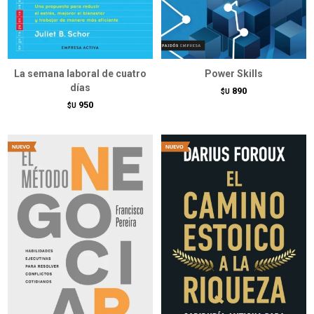
La semana laboral de cuatro
Power Skills
días
890
$U
950
$U