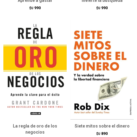
Aprende a gastar
Invierte la búsqueda
990
990
$U
$U
La regla de oro de los
Siete mitos sobre el dinero
negocios
890
$U