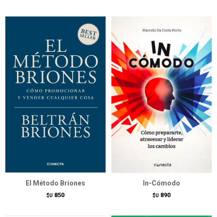
El Método Briones
In-Cómodo
850
890
$U
$U