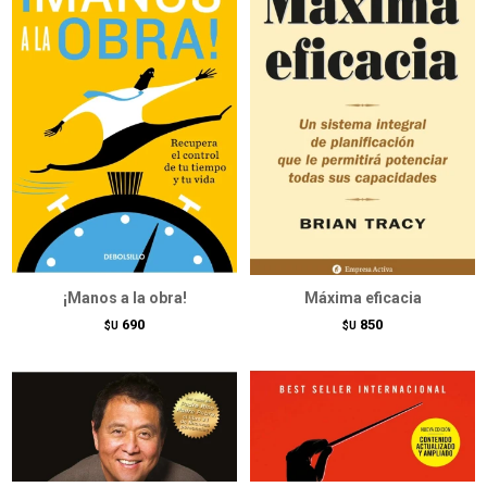
¡Manos a la obra!
Máxima eficacia
690
850
$U
$U