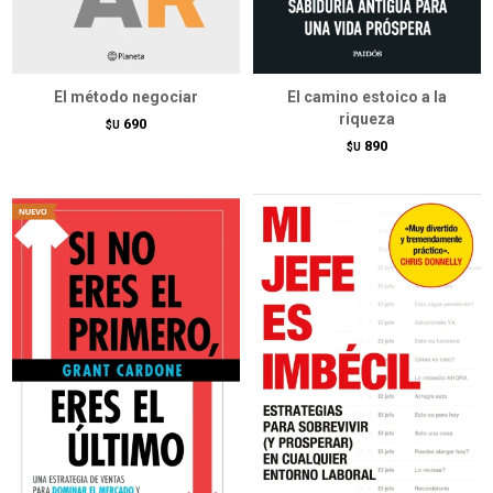
El método negociar
El camino estoico a la
riqueza
690
$U
890
$U