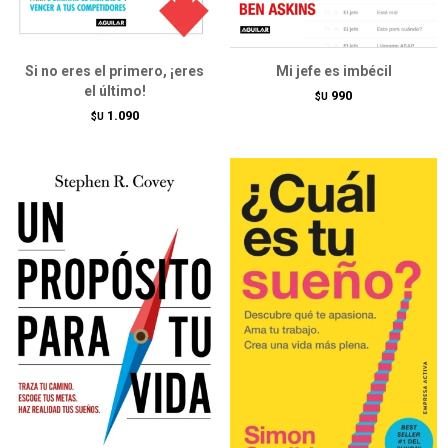
Si no eres el primero, ¡eres
Mi jefe es imbécil
el último!
990
$U
1.090
$U