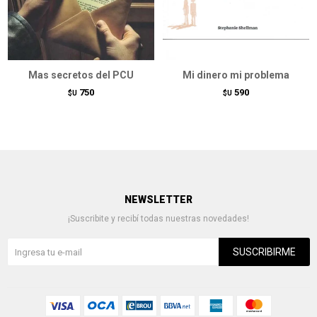
Mas secretos del PCU
Mi dinero mi problema
750
590
$U
$U
NEWSLETTER
¡Suscribite y recibí todas nuestras novedades!
SUSCRIBIRME