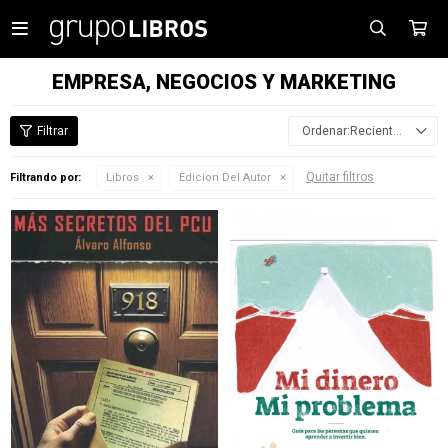

EMPRESA, NEGOCIOS Y MARKETING
Recientes
Quitar filtros
Filtrando por:
Libros
Edicion Del Autor