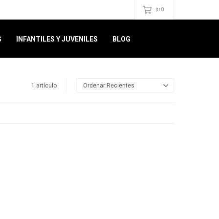
0
$U
S
INFANTILES Y JUVENILES
BLOG
1 artículo
Recientes