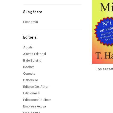
Sub género
Economía
Editorial
Aguilar
Alienta Editorial
B de Bolsillo
Booket
Los secret
Conecta
Debolsillo
Edicion Del Autor
Ediciones B
Ediciones Obelisco
Empresa Activa
Fin De Siglo