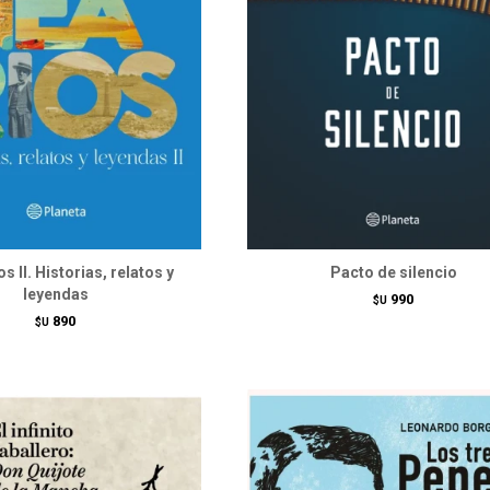
s II. Historias, relatos y
Pacto de silencio
leyendas
990
$U
890
$U