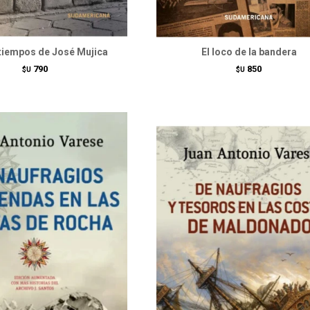
 tiempos de José Mujica
El loco de la bandera
790
850
$U
$U