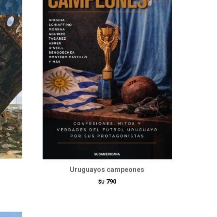
Uruguayos campeones
790
$U