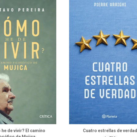
he de vivir? El camino
Cuatro estrellas de verda
losófico de Mujica