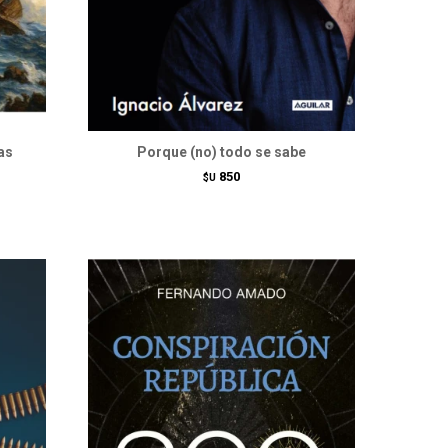
as
Porque (no) todo se sabe
850
$U