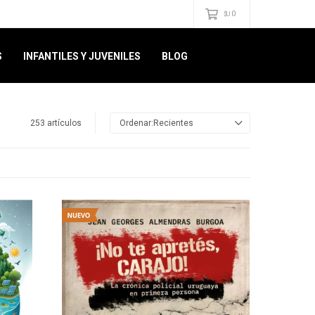
0
$U
S
INFANTILES Y JUVENILES
BLOG
253 artículos
Recientes