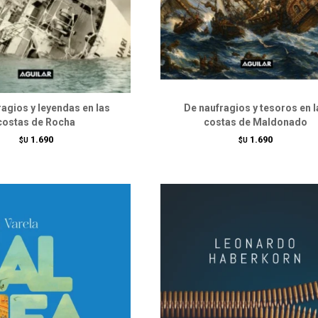
ragios y leyendas en las
De naufragios y tesoros en l
costas de Rocha
costas de Maldonado
1.690
1.690
$U
$U