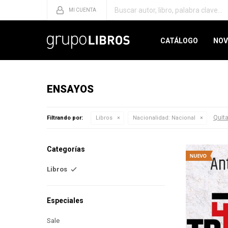
CATÁLOGO
NOV
ENSAYOS
Quita
Filtrando por:
Libros
Nacionalidad:
Nacional
Categorías
Libros
Especiales
Sale